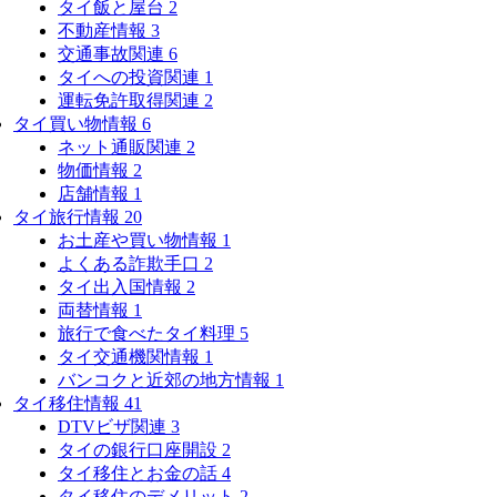
タイ飯と屋台
2
不動産情報
3
交通事故関連
6
タイへの投資関連
1
運転免許取得関連
2
タイ買い物情報
6
ネット通販関連
2
物価情報
2
店舗情報
1
タイ旅行情報
20
お土産や買い物情報
1
よくある詐欺手口
2
タイ出入国情報
2
両替情報
1
旅行で食べたタイ料理
5
タイ交通機関情報
1
バンコクと近郊の地方情報
1
タイ移住情報
41
DTVビザ関連
3
タイの銀行口座開設
2
タイ移住とお金の話
4
タイ移住のデメリット
2