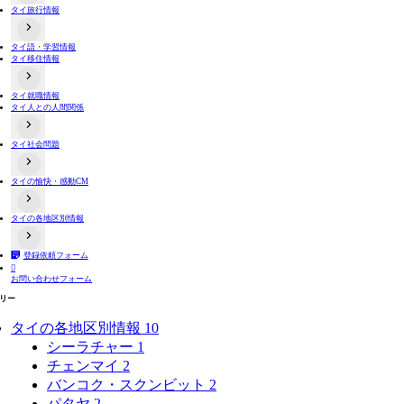
タイ旅行情報
タイのコンビニ事情
タイ語・学習情報
出入国関連情報
タイ移住情報
タイ交通機関情報
タイ夜遊び情報
両替情報
よくある詐欺手口
タイ就職情報
居住情報
タイ人との人間関係
不動産取引
バンコクと近郊の地方情報
タイ田舎・地方情報
タイ社会問題
タイ人と日本人の価値観や文化の違い関連動画
タイ人との恋愛や結婚
タイ人への誤解
タイの愉快・感動CM
タイの選挙制度
プラスティックごみ問題
タイ人の意見
タイの各地区別情報
おもしろ系
感動系
登録依頼フォーム
タイ全域
バンコク

お問い合わせフォーム
タイ東部
タイ北部
リー
タイ東北部（イサーン）
タイ南部
タイの各地区別情報
10
シーラチャー
1
チェンマイ
2
バンコク・スクンビット
2
パタヤ
2