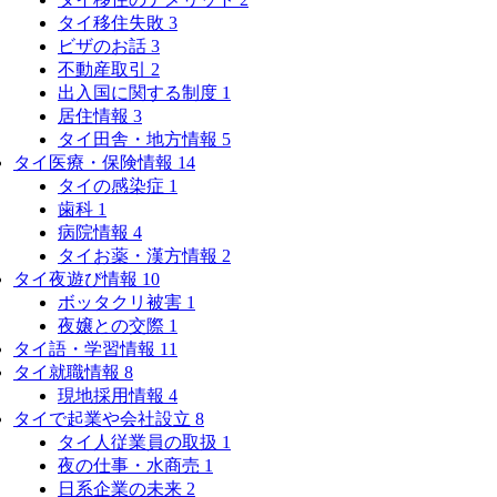
タイ移住失敗
3
ビザのお話
3
不動産取引
2
出入国に関する制度
1
居住情報
3
タイ田舎・地方情報
5
タイ医療・保険情報
14
タイの感染症
1
歯科
1
病院情報
4
タイお薬・漢方情報
2
タイ夜遊び情報
10
ボッタクリ被害
1
夜嬢との交際
1
タイ語・学習情報
11
タイ就職情報
8
現地採用情報
4
タイで起業や会社設立
8
タイ人従業員の取扱
1
夜の仕事・水商売
1
日系企業の未来
2