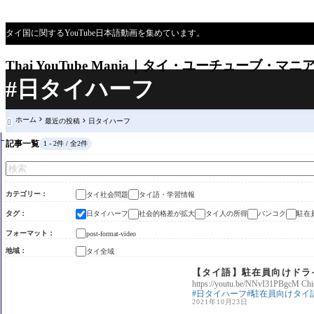
タイ国に関するYouTube日本語動画を集めています。
Thai YouTube Mania｜タイ・ユーチューブ・マニ
#日タイハーフ
ホーム
最近の投稿
日タイハーフ

記事一覧
1 - 2件 / 全2件
カテゴリー
タイ社会問題
タイ語・学習情報
タグ
日タイハーフ
社会的格差が拡大
タイ人の所得
バンコク
駐在
フォーマット
post-format-video
地域
タイ全域
タイ語・学習情報
【タイ語】駐在員向けドラ
https://youtu.be/NNvI31PBgcM Chi
日タイハーフ
駐在員向けタイ
2021年10月23日