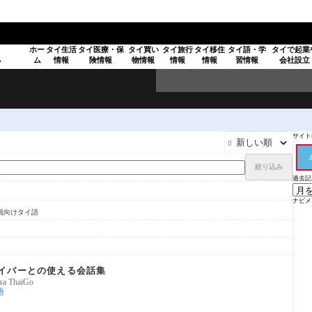
ホー
タイ生活
タイ医療・保
タイ買い
タイ旅行
タイ移住
タイ語・学
タイで起業
ム
情報
険情報
物情報
情報
情報
習情報
会社設立
ア
サイト内

絞り込み
過去記
ナビメ
員向けタイ語
イバーとの使える会話集
sa ThaiGo
語