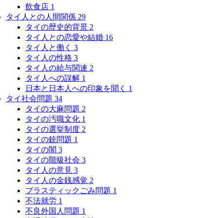
飲食店
1
タイ人との人間関係
29
タイの歴史的背景
2
タイ人との恋愛や結婚
16
タイ人と働く
3
タイ人の性格
3
タイ人の給与関連
2
タイ人への誤解
1
日本と日本人への印象を聞く
1
タイ社会問題
34
タイの大麻問題
2
タイの汚職文化
1
タイの選挙制度
2
タイの銃問題
1
タイの闇
3
タイの階級社会
3
タイ人の意見
3
タイ人の金銭感覚
2
プラスティックごみ問題
1
不法就労
1
不良外国人問題
1