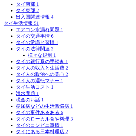
タイ南部
1
タイ東部
2
出入国関連情報
4
タイ生活情報
51
エアコン水漏れ問題
1
タイの交通事情
6
タイの常識と習慣
1
タイの法律関連
2
様々な規制
1
タイの銀行系の手続き
1
タイ人の収入と生活費
2
タイ人の政治への関心
2
タイ人の運転マナー
1
タイ生活コスト
1
洪水問題
1
税金のお話
1
糖尿病などの生活習慣病
1
タイの事件あるある
6
タイのローカル食や料理
3
タイのコンビニ事情
1
タイにある日本料理店
2