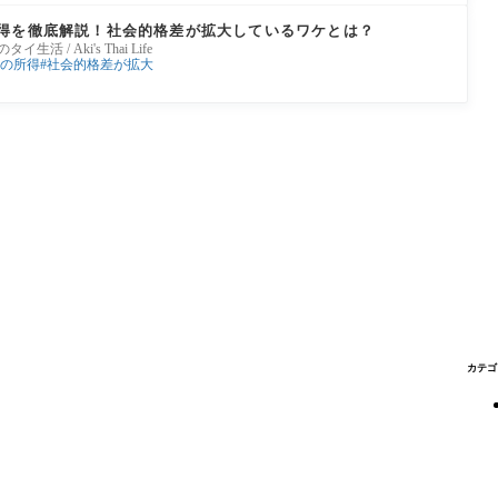
得を徹底解説！社会的格差が拡大しているワケとは？
きのタイ生活 / Aki's Thai Life
の所得
社会的格差が拡大
カテゴ