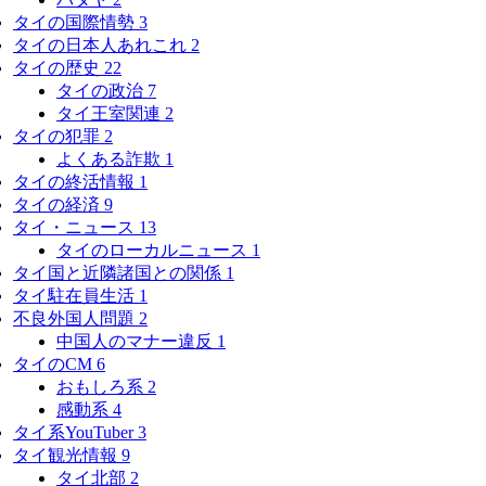
タイの国際情勢
3
タイの日本人あれこれ
2
タイの歴史
22
タイの政治
7
タイ王室関連
2
タイの犯罪
2
よくある詐欺
1
タイの終活情報
1
タイの経済
9
タイ・ニュース
13
タイのローカルニュース
1
タイ国と近隣諸国との関係
1
タイ駐在員生活
1
不良外国人問題
2
中国人のマナー違反
1
タイのCM
6
おもしろ系
2
感動系
4
タイ系YouTuber
3
タイ観光情報
9
タイ北部
2