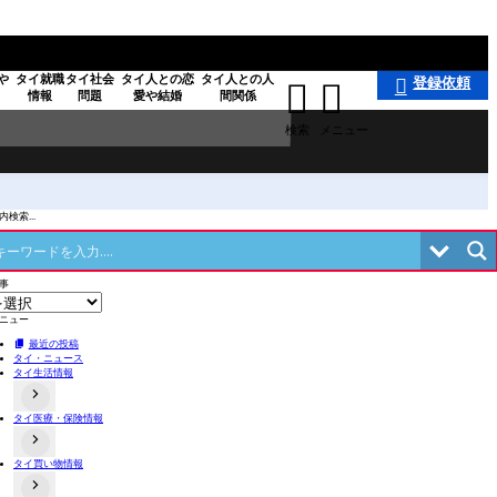
や
タイ就職
タイ社会
タイ人との恋
タイ人との人
登録依頼



情報
問題
愛や結婚
間関係
検索
メニュー
検索...
事
ニュー
最近の投稿
タイ・ニュース
タイ生活情報
タイ医療・保険情報
タイの事件あるある
タイのローカル食や料理
交通事故関連
不動産情報
タイ買い物情報
病院情報
タイにある日本料理店
歯科
店舗情報
タイお薬・漢方情報