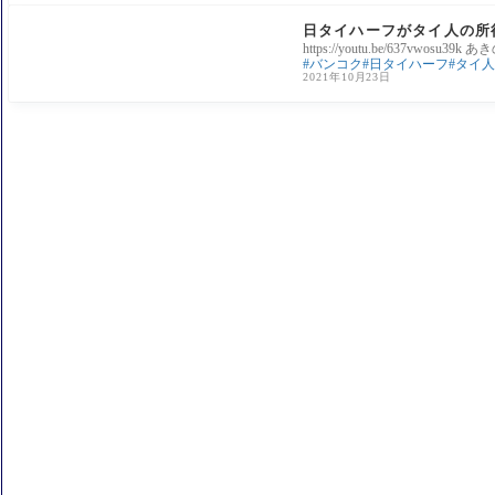
タイ社会問題
日タイハーフがタイ人の所
https://youtu.be/637vwosu39k あ
バンコク
日タイハーフ
タイ人
2021年10月23日