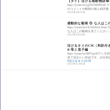
【タイ】泣ける感動物語
https://youtu.be/ygSE
のコメントや動画の個人的評価：
2023年6月27日
感動系
感動的な動画 😊 な人は
https://youtu.be/i-K1Khfri
な人はこの動画を見てください
2023年6月24日
感動系
泣けるタイのCM（和訳付き)「
ย/母と息子編
https://youtu.be/4MV
見て頂きたい作品です。@日本
泣けるタイのCM
2021年11月5日