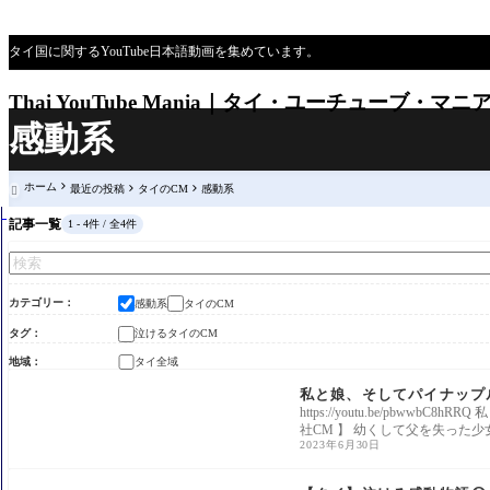
タイ国に関するYouTube日本語動画を集めています。
Thai YouTube Mania｜タイ・ユーチューブ・マニ
感動系
ホーム
最近の投稿
タイのCM
感動系

記事一覧
1 - 4件 / 全4件
カテゴリー
感動系
タイのCM
タグ
泣けるタイのCM
地域
タイ全域
感動系
私と娘、そしてパイナップ
https://youtu.be/pb
社CM 】 幼くして父を失った少
2023年6月30日
感動系