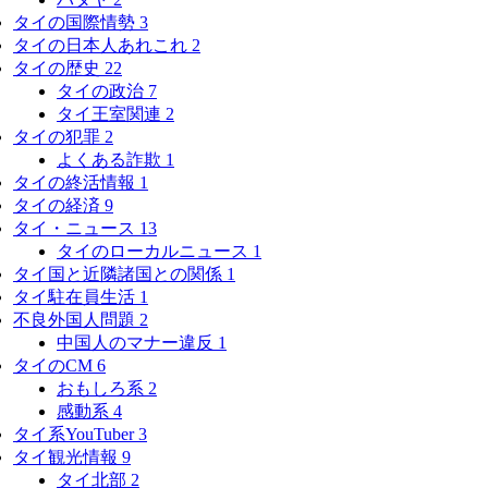
タイの国際情勢
3
タイの日本人あれこれ
2
タイの歴史
22
タイの政治
7
タイ王室関連
2
タイの犯罪
2
よくある詐欺
1
タイの終活情報
1
タイの経済
9
タイ・ニュース
13
タイのローカルニュース
1
タイ国と近隣諸国との関係
1
タイ駐在員生活
1
不良外国人問題
2
中国人のマナー違反
1
タイのCM
6
おもしろ系
2
感動系
4
タイ系YouTuber
3
タイ観光情報
9
タイ北部
2