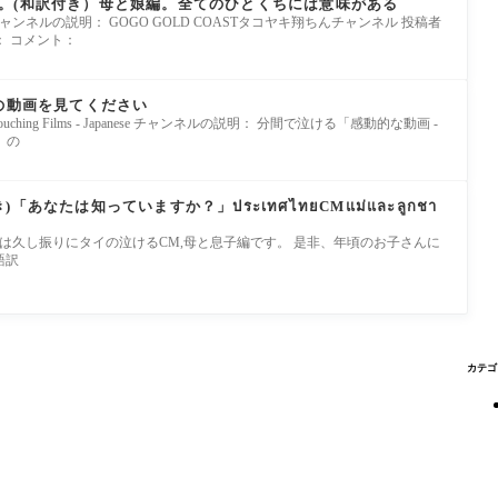
。(和訳付き）母と娘編。全てのひとくちには意味がある
OMM9xnE チャンネルの説明： GOGO GOLD COASTタコヤキ翔ちんチャンネル 投稿者
 コメント：
この動画を見てください
zI Heart Touching Films - Japanese チャンネルの説明： 分間で泣ける「感動的な動画 -
」の
あなたは知っていますか？」ประเทศไทยCMแม่และลูกชา
gseE37-s 今回は久し振りにタイの泣けるCM,母と息子編です。 是非、年頃のお子さんに
語訳
カテゴ