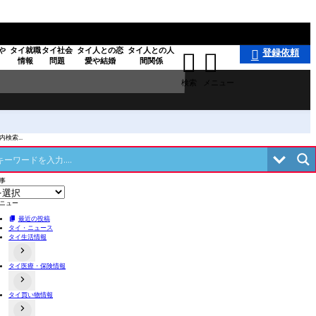
や
タイ就職
タイ社会
タイ人との恋
タイ人との人
登録依頼



情報
問題
愛や結婚
間関係
検索
メニュー
検索...
事
ニュー
最近の投稿
タイ・ニュース
タイ生活情報
タイ医療・保険情報
タイの事件あるある
タイのローカル食や料理
交通事故関連
不動産情報
タイ買い物情報
病院情報
タイにある日本料理店
歯科
店舗情報
タイお薬・漢方情報