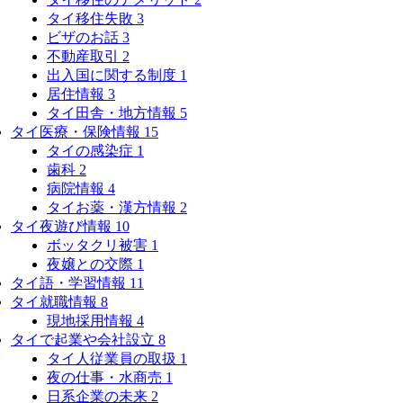
タイ移住失敗
3
ビザのお話
3
不動産取引
2
出入国に関する制度
1
居住情報
3
タイ田舎・地方情報
5
タイ医療・保険情報
15
タイの感染症
1
歯科
2
病院情報
4
タイお薬・漢方情報
2
タイ夜遊び情報
10
ボッタクリ被害
1
夜嬢との交際
1
タイ語・学習情報
11
タイ就職情報
8
現地採用情報
4
タイで起業や会社設立
8
タイ人従業員の取扱
1
夜の仕事・水商売
1
日系企業の未来
2