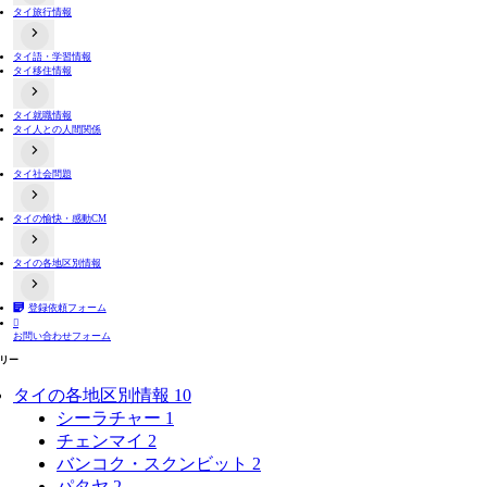
タイ旅行情報
タイのコンビニ事情
タイ語・学習情報
出入国関連情報
タイ移住情報
タイ交通機関情報
タイ夜遊び情報
両替情報
よくある詐欺手口
タイ就職情報
居住情報
タイ人との人間関係
不動産取引
バンコクと近郊の地方情報
タイ田舎・地方情報
タイ社会問題
タイ人と日本人の価値観や文化の違い関連動画
タイ人との恋愛や結婚
タイ人への誤解
タイの愉快・感動CM
タイの選挙制度
プラスティックごみ問題
タイ人の意見
タイの各地区別情報
おもしろ系
感動系
登録依頼フォーム
タイ全域
バンコク

お問い合わせフォーム
タイ東部
タイ北部
リー
タイ東北部（イサーン）
タイ南部
タイの各地区別情報
10
シーラチャー
1
チェンマイ
2
バンコク・スクンビット
2
パタヤ
2