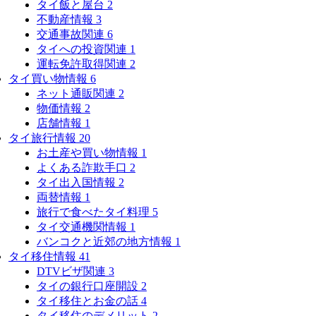
タイ飯と屋台
2
不動産情報
3
交通事故関連
6
タイへの投資関連
1
運転免許取得関連
2
タイ買い物情報
6
ネット通販関連
2
物価情報
2
店舗情報
1
タイ旅行情報
20
お土産や買い物情報
1
よくある詐欺手口
2
タイ出入国情報
2
両替情報
1
旅行で食べたタイ料理
5
タイ交通機関情報
1
バンコクと近郊の地方情報
1
タイ移住情報
41
DTVビザ関連
3
タイの銀行口座開設
2
タイ移住とお金の話
4
タイ移住のデメリット
2