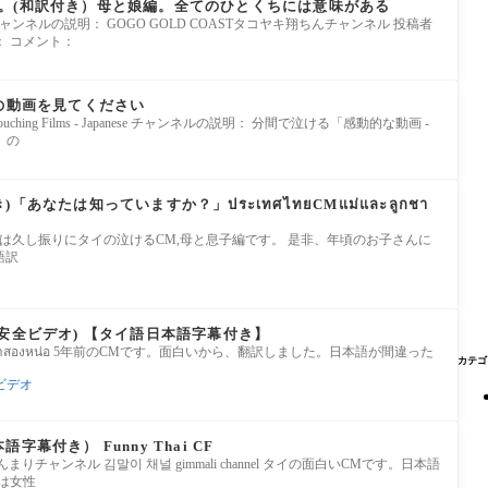
。(和訳付き）母と娘編。全てのひとくちには意味がある
OMM9xnE チャンネルの説明： GOGO GOLD COASTタコヤキ翔ちんチャンネル 投稿者
 コメント：
この動画を見てください
zI Heart Touching Films - Japanese チャンネルの説明： 分間で泣ける「感動的な動画 -
」の
あなたは知っていますか？」ประเทศไทยCMแม่และลูกชา
gseE37-s 今回は久し振りにタイの泣けるCM,母と息子編です。 是非、年頃のお子さんに
語訳
安全ビデオ) 【タイ語日本語字幕付き】
QYo430o เจ้าสองหน่อ 5年前のCMです。面白いから、翻訳しました。日本語が間違った
カテゴ
ビデオ
幕付き） Funny Thai CF
5zp5GY きんまりチャンネル 김말이 채널 gimmali channel タイの面白いCMです。日本語
は女性