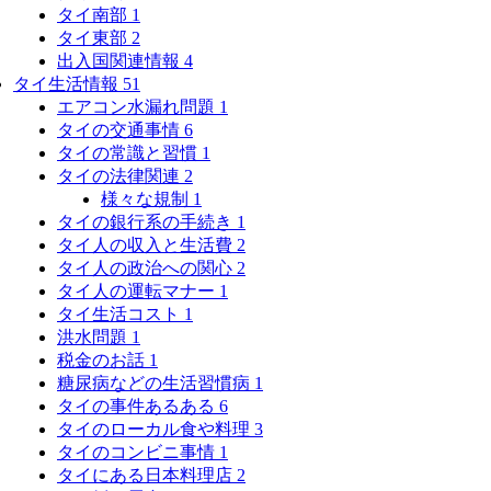
タイ南部
1
タイ東部
2
出入国関連情報
4
タイ生活情報
51
エアコン水漏れ問題
1
タイの交通事情
6
タイの常識と習慣
1
タイの法律関連
2
様々な規制
1
タイの銀行系の手続き
1
タイ人の収入と生活費
2
タイ人の政治への関心
2
タイ人の運転マナー
1
タイ生活コスト
1
洪水問題
1
税金のお話
1
糖尿病などの生活習慣病
1
タイの事件あるある
6
タイのローカル食や料理
3
タイのコンビニ事情
1
タイにある日本料理店
2