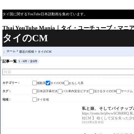
タイ国に関するYouTube日本語動画を集めています。
Thai YouTube Mania｜タイ・ユーチューブ・マニ
タイのCM
ホーム
最近の投稿
タイのCM

記事一覧
1 - 6件 / 全6件
カテゴリー
感動系
タイのCM
おもしろ系
タグ
日本語字幕付き
バス車内安全ビデオ
泣けるタイのCM
ヤードム
地域
タイ全域
感動系
私と娘、そしてパイナップ
https://youtu.be/pb
社CM 】 幼くして父を失った少
2023年6月30日
感動系