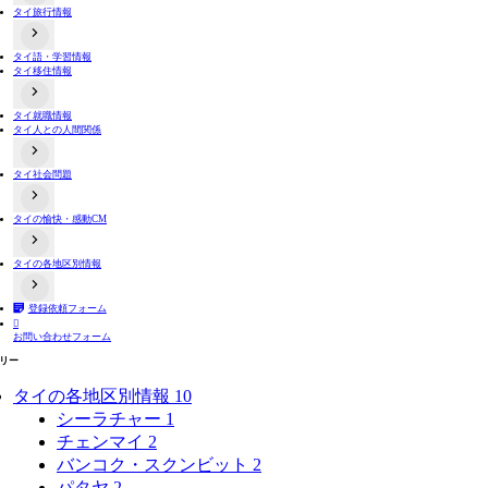
タイ旅行情報
タイのコンビニ事情
タイ語・学習情報
出入国関連情報
タイ移住情報
タイ交通機関情報
タイ夜遊び情報
両替情報
よくある詐欺手口
タイ就職情報
居住情報
タイ人との人間関係
不動産取引
バンコクと近郊の地方情報
タイ田舎・地方情報
タイ社会問題
タイ人と日本人の価値観や文化の違い関連動画
タイ人との恋愛や結婚
タイ人への誤解
タイの愉快・感動CM
タイの選挙制度
プラスティックごみ問題
タイ人の意見
タイの各地区別情報
おもしろ系
感動系
登録依頼フォーム
タイ全域
バンコク

お問い合わせフォーム
タイ東部
タイ北部
リー
タイ東北部（イサーン）
タイ南部
タイの各地区別情報
10
シーラチャー
1
チェンマイ
2
バンコク・スクンビット
2
パタヤ
2