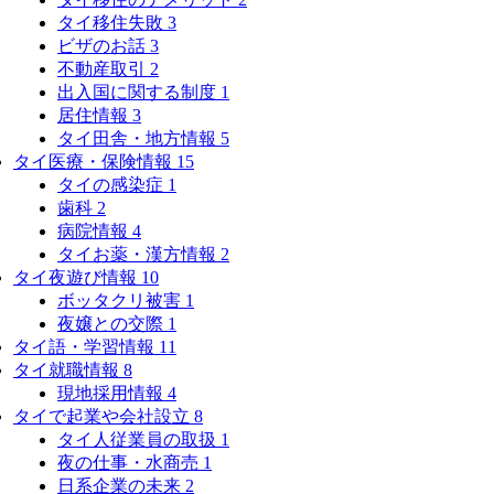
タイ移住失敗
3
ビザのお話
3
不動産取引
2
出入国に関する制度
1
居住情報
3
タイ田舎・地方情報
5
タイ医療・保険情報
15
タイの感染症
1
歯科
2
病院情報
4
タイお薬・漢方情報
2
タイ夜遊び情報
10
ボッタクリ被害
1
夜嬢との交際
1
タイ語・学習情報
11
タイ就職情報
8
現地採用情報
4
タイで起業や会社設立
8
タイ人従業員の取扱
1
夜の仕事・水商売
1
日系企業の未来
2