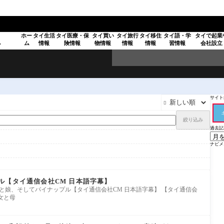
ホー
タイ生活
タイ医療・保
タイ買い
タイ旅行
タイ移住
タイ語・学
タイで起業
ム
情報
険情報
物情報
情報
情報
習情報
会社設立
ア
サイト内

絞り込み
過去記
ナビメ
ル【タイ通信会社CM 日本語字幕】
wwbC8hRRQ 私と娘、そしてパイナップル【タイ通信会社CM 日本語字幕】 【タイ通信会
女と母