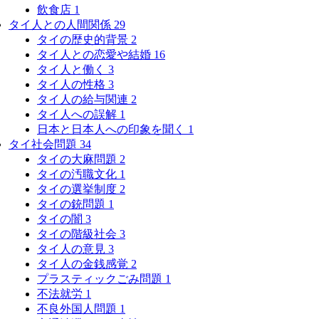
飲食店
1
タイ人との人間関係
29
タイの歴史的背景
2
タイ人との恋愛や結婚
16
タイ人と働く
3
タイ人の性格
3
タイ人の給与関連
2
タイ人への誤解
1
日本と日本人への印象を聞く
1
タイ社会問題
34
タイの大麻問題
2
タイの汚職文化
1
タイの選挙制度
2
タイの銃問題
1
タイの闇
3
タイの階級社会
3
タイ人の意見
3
タイ人の金銭感覚
2
プラスティックごみ問題
1
不法就労
1
不良外国人問題
1