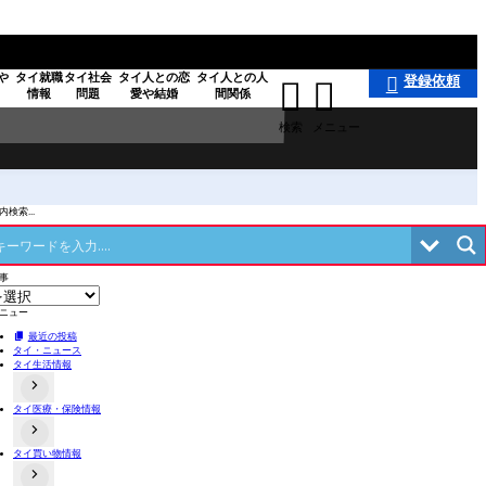
や
タイ就職
タイ社会
タイ人との恋
タイ人との人
登録依頼



情報
問題
愛や結婚
間関係
検索
メニュー
検索...
事
ニュー
最近の投稿
タイ・ニュース
タイ生活情報
タイ医療・保険情報
タイの事件あるある
タイのローカル食や料理
交通事故関連
不動産情報
タイ買い物情報
病院情報
タイにある日本料理店
歯科
店舗情報
タイお薬・漢方情報