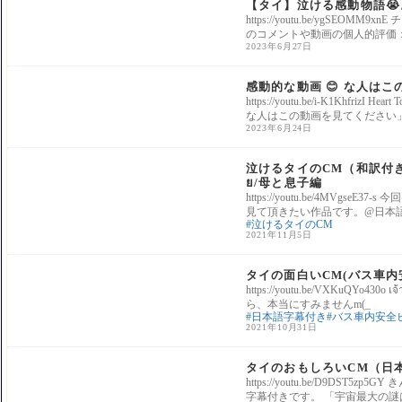
【タイ】泣ける感動物語
https://youtu.be/ygSE
のコメントや動画の個人的評価：
2023年6月27日
感動系
感動的な動画 😊 な人は
https://youtu.be/i-K1Khfri
な人はこの動画を見てください
2023年6月24日
感動系
泣けるタイのCM（和訳付き)「
ย/母と息子編
https://youtu.be/4MV
見て頂きたい作品です。@日本
泣けるタイのCM
2021年11月5日
おもしろ系
タイの面白いCM(バス車内
https://youtu.be/VXKu
ら、本当にすみませんm(_
日本語字幕付き
バス車内安全
2021年10月31日
おもしろ系
タイのおもしろいCM（日本語字
https://youtu.be/D9DST
字幕付きです。 「宇宙最大の謎