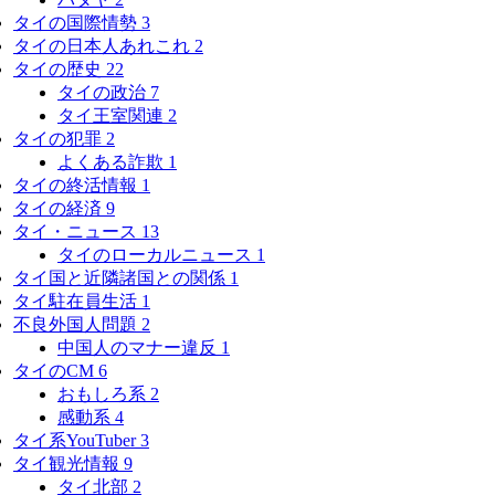
タイの国際情勢
3
タイの日本人あれこれ
2
タイの歴史
22
タイの政治
7
タイ王室関連
2
タイの犯罪
2
よくある詐欺
1
タイの終活情報
1
タイの経済
9
タイ・ニュース
13
タイのローカルニュース
1
タイ国と近隣諸国との関係
1
タイ駐在員生活
1
不良外国人問題
2
中国人のマナー違反
1
タイのCM
6
おもしろ系
2
感動系
4
タイ系YouTuber
3
タイ観光情報
9
タイ北部
2