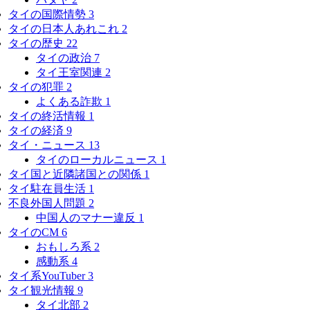
タイの国際情勢
3
タイの日本人あれこれ
2
タイの歴史
22
タイの政治
7
タイ王室関連
2
タイの犯罪
2
よくある詐欺
1
タイの終活情報
1
タイの経済
9
タイ・ニュース
13
タイのローカルニュース
1
タイ国と近隣諸国との関係
1
タイ駐在員生活
1
不良外国人問題
2
中国人のマナー違反
1
タイのCM
6
おもしろ系
2
感動系
4
タイ系YouTuber
3
タイ観光情報
9
タイ北部
2