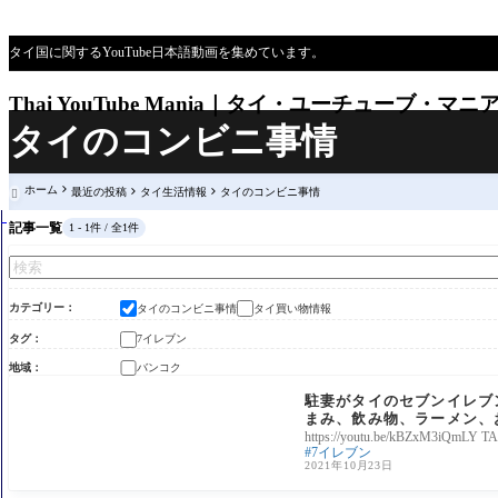
タイ国に関するYouTube日本語動画を集めています。
Thai YouTube Mania｜タイ・ユーチューブ・マニ
タイのコンビニ事情
ホーム
最近の投稿
タイ生活情報
タイのコンビニ事情

記事一覧
1 - 1件 / 全1件
カテゴリー
タイのコンビニ事情
タイ買い物情報
タグ
7イレブン
地域
バンコク
タイ買い物情報
駐妻がタイのセブンイレブ
まみ、飲み物、ラーメン、
https://youtu.be/kBZxM3i
7イレブン
2021年10月23日