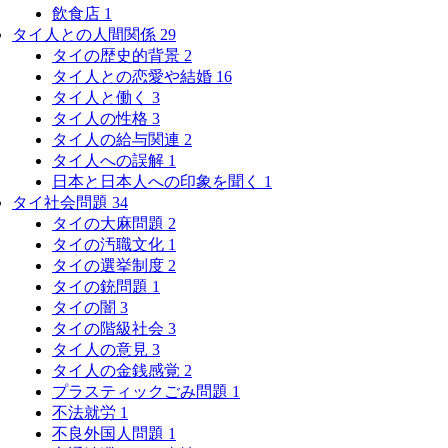
飲食店
1
タイ人との人間関係
29
タイの歴史的背景
2
タイ人との恋愛や結婚
16
タイ人と働く
3
タイ人の性格
3
タイ人の給与関連
2
タイ人への誤解
1
日本と日本人への印象を聞く
1
タイ社会問題
34
タイの大麻問題
2
タイの汚職文化
1
タイの選挙制度
2
タイの銃問題
1
タイの闇
3
タイの階級社会
3
タイ人の意見
3
タイ人の金銭感覚
2
プラスティックごみ問題
1
不法就労
1
不良外国人問題
1