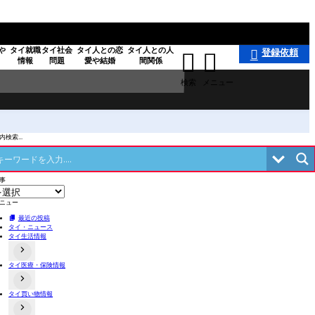
や
タイ就職
タイ社会
タイ人との恋
タイ人との人
登録依頼



情報
問題
愛や結婚
間関係
検索
メニュー
検索...
事
ニュー
最近の投稿
タイ・ニュース
タイ生活情報
タイ医療・保険情報
タイの事件あるある
タイのローカル食や料理
交通事故関連
不動産情報
タイ買い物情報
病院情報
タイにある日本料理店
歯科
店舗情報
タイお薬・漢方情報