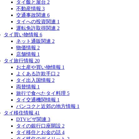
タイ飯と屋台
2
不動産情報
3
交通事故関連
6
タイへの投資関連
1
運転免許取得関連
2
タイ買い物情報
6
ネット通販関連
2
物価情報
2
店舗情報
1
タイ旅行情報
20
お土産や買い物情報
1
よくある詐欺手口
2
タイ出入国情報
2
両替情報
1
旅行で食べたタイ料理
5
タイ交通機関情報
1
バンコクと近郊の地方情報
1
タイ移住情報
41
DTVビザ関連
3
タイの銀行口座開設
2
タイ移住とお金の話
4
タイ移住のデメリット
2