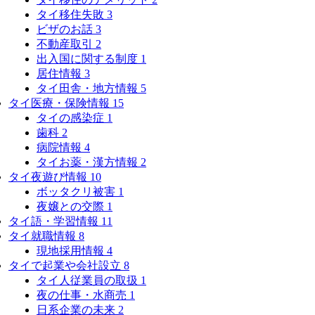
タイ移住失敗
3
ビザのお話
3
不動産取引
2
出入国に関する制度
1
居住情報
3
タイ田舎・地方情報
5
タイ医療・保険情報
15
タイの感染症
1
歯科
2
病院情報
4
タイお薬・漢方情報
2
タイ夜遊び情報
10
ボッタクリ被害
1
夜嬢との交際
1
タイ語・学習情報
11
タイ就職情報
8
現地採用情報
4
タイで起業や会社設立
8
タイ人従業員の取扱
1
夜の仕事・水商売
1
日系企業の未来
2