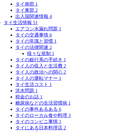
タイ南部
1
タイ東部
2
出入国関連情報
4
タイ生活情報
51
エアコン水漏れ問題
1
タイの交通事情
6
タイの常識と習慣
1
タイの法律関連
2
様々な規制
1
タイの銀行系の手続き
1
タイ人の収入と生活費
2
タイ人の政治への関心
2
タイ人の運転マナー
1
タイ生活コスト
1
洪水問題
1
税金のお話
1
糖尿病などの生活習慣病
1
タイの事件あるある
6
タイのローカル食や料理
3
タイのコンビニ事情
1
タイにある日本料理店
2