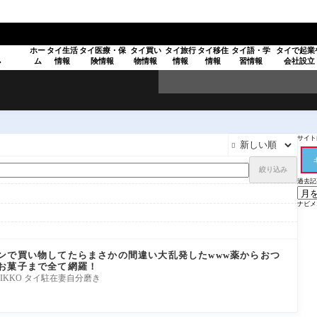
ホー
タイ生活
タイ医療・保
タイ買い
タイ旅行
タイ移住
タイ語・学
タイで起業
ム
情報
険情報
物情報
情報
情報
習情報
会社設立
ア
サイト内

絞り込み
過去記
ナビメ
ンで買い物してたらまさかの間違い大乱発したwww薬からおつ
お菓子まで全て網羅！
QmLY TAIKKO タイ駐在妻自分磨き