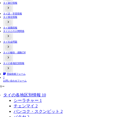
タイ旅行情報
タイのコンビニ事情
タイ語・学習情報
出入国関連情報
タイ移住情報
タイ交通機関情報
タイ夜遊び情報
両替情報
よくある詐欺手口
タイ就職情報
居住情報
タイ人との人間関係
不動産取引
バンコクと近郊の地方情報
タイ田舎・地方情報
タイ社会問題
タイ人と日本人の価値観や文化の違い関連動画
タイ人との恋愛や結婚
タイ人への誤解
タイの愉快・感動CM
タイの選挙制度
プラスティックごみ問題
タイ人の意見
タイの各地区別情報
おもしろ系
感動系
登録依頼フォーム
タイ全域
バンコク

お問い合わせフォーム
タイ東部
タイ北部
リー
タイ東北部（イサーン）
タイ南部
タイの各地区別情報
10
シーラチャー
1
チェンマイ
2
バンコク・スクンビット
2
パタヤ
2