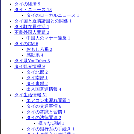
タイの経済
9
タイ・ニュース
13
タイのローカルニュース
1
タイ国と近隣諸国との関係
1
タイ駐在員生活
1
不良外国人問題
2
中国人のマナー違反
1
タイのCM
6
おもしろ系
2
感動系
4
タイ系YouTuber
3
タイ観光情報
9
タイ北部
2
タイ南部
1
タイ東部
2
出入国関連情報
4
タイ生活情報
51
エアコン水漏れ問題
1
タイの交通事情
6
タイの常識と習慣
1
タイの法律関連
2
様々な規制
1
タイの銀行系の手続き
1