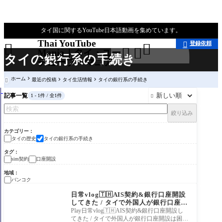
タイ国に関するYouTube日本語動画を集めています。
Thai YouTube
登録依頼





Mania｜タイ・ユー
タイの銀行系の手続き
チューブ・マニア
ホーム
最近の投稿
タイ生活情報
タイの銀行系の手続き

記事一覧
1 - 1件 / 全1件

絞り込み
カテゴリー
タイの歴史
タイの銀行系の手続き
タグ
sim契約
口座開設
地域
バンコク
タイの歴史
日常vlog🇹🇭AIS契約&銀行口座開設
してきた / タイで外国人が銀行口座開
設は困難！？ |海外生活ブログ タイ
Play日常vlog🇹🇭AIS契約&銀行口座開設し
生活 バンコク 海外旅行 バンコク銀行
てきた / タイで外国人が銀行口座開設は困