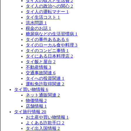
タイ人の収入と生活費
2
タイ人の政治への関心
2
タイ人の運転マナー
1
タイ生活コスト
1
洪水問題
1
税金のお話
1
糖尿病などの生活習慣病
1
タイの事件あるある
6
タイのローカル食や料理
3
タイのコンビニ事情
1
タイにある日本料理店
2
タイ飯と屋台
2
不動産情報
3
交通事故関連
6
タイへの投資関連
1
運転免許取得関連
2
タイ買い物情報
6
ネット通販関連
2
物価情報
2
店舗情報
1
タイ旅行情報
20
お土産や買い物情報
1
よくある詐欺手口
2
タイ出入国情報
2