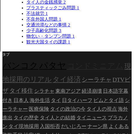
タイ人の金銭感覚
2
プラスティックごみ問題
1
不法就労
1
不良外国人問題
1
交通渋滞などの事情
2
少子高齢化問題
3
物乞い・タンブン問題
1
観光大国タイの課題
1
タブ
バンコク
パタヤ
コンドミニアム
現
地採用のリアル
タイ経済
シーラチャ
DTVビ
ザ
タイ移住
シラチャ
東南アジア
経済崩壊
日本語字幕
付き
日本人
海外生活
タイ
日タイハーフ
ピムとタイ語
シ
ーラチャー
医療保険
タイの政治の今
タイ人の視点
海外
進出
タイの歴史
タイ人との結婚
タイニュース
プラカノ
ン
タイ現地採用
入国拒否
だいじろー
ナーン県
よくある