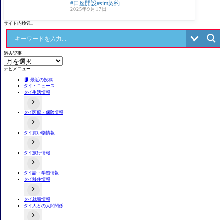
口座開設
sim契約
AIS
難！？ |海外生活ブログ タイ生活 バン
2025年9月17日
サイト内検索...
過去記事
ナビメニュー
最近の投稿
タイ・ニュース
タイ生活情報
タイ医療・保険情報
タイの事件あるある
タイのローカル食や料理
交通事故関連
不動産情報
タイ買い物情報
病院情報
タイにある日本料理店
歯科
店舗情報
タイお薬・漢方情報
タイ旅行情報
タイのコンビニ事情
タイ語・学習情報
出入国関連情報
タイ移住情報
タイ交通機関情報
タイ夜遊び情報
両替情報
よくある詐欺手口
タイ就職情報
居住情報
タイ人との人間関係
不動産取引
バンコクと近郊の地方情報
タイ田舎・地方情報