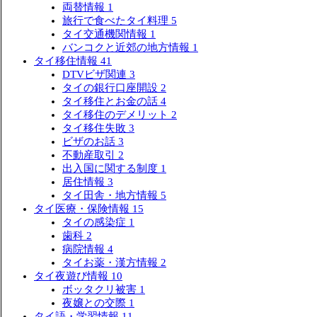
両替情報
1
旅行で食べたタイ料理
5
タイ交通機関情報
1
バンコクと近郊の地方情報
1
タイ移住情報
41
DTVビザ関連
3
タイの銀行口座開設
2
タイ移住とお金の話
4
タイ移住のデメリット
2
タイ移住失敗
3
ビザのお話
3
不動産取引
2
出入国に関する制度
1
居住情報
3
タイ田舎・地方情報
5
タイ医療・保険情報
15
タイの感染症
1
歯科
2
病院情報
4
タイお薬・漢方情報
2
タイ夜遊び情報
10
ボッタクリ被害
1
夜嬢との交際
1
タイ語・学習情報
11