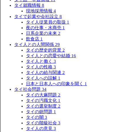
タイ就職情報
8
現地採用情報
4
タイで起業や会社設立
8
タイ人従業員の取扱
1
夜の仕事・水商売
1
日系企業の未来
2
飲食店
1
タイ人との人間関係
29
タイの歴史的背景
2
タイ人との恋愛や結婚
16
タイ人と働く
3
タイ人の性格
3
タイ人の給与関連
2
タイ人への誤解
1
日本と日本人への印象を聞く
1
タイ社会問題
34
タイの大麻問題
2
タイの汚職文化
1
タイの選挙制度
2
タイの銃問題
1
タイの闇
3
タイの階級社会
3
タイ人の意見
3