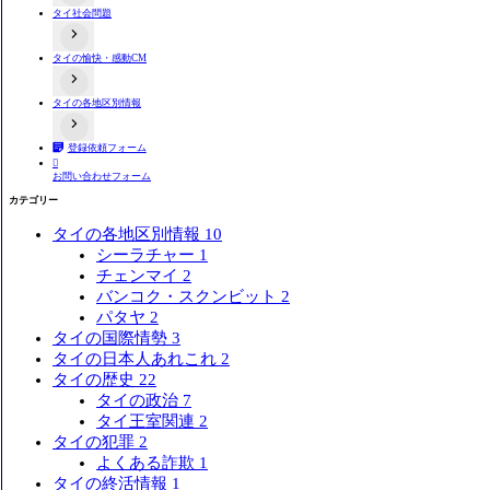
タイ社会問題
タイ人と日本人の価値観や文化の違い関連動画
タイ人との恋愛や結婚
タイ人への誤解
タイの愉快・感動CM
タイの選挙制度
プラスティックごみ問題
タイ人の意見
タイの各地区別情報
おもしろ系
感動系
登録依頼フォーム
タイ全域
バンコク

お問い合わせフォーム
タイ東部
タイ北部
カテゴリー
タイ東北部（イサーン）
タイ南部
タイの各地区別情報
10
シーラチャー
1
チェンマイ
2
バンコク・スクンビット
2
パタヤ
2
タイの国際情勢
3
タイの日本人あれこれ
2
タイの歴史
22
タイの政治
7
タイ王室関連
2
タイの犯罪
2
よくある詐欺
1
タイの終活情報
1