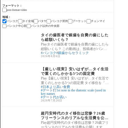
フォーマット
post-format-video
地域
バンコク
タイ全域
パタヤ
バンコク郊外
プーケット
チェンマイ
バンコク中心部
バンコク以外の中央部
タイ医療・保険情報
タイの歯医者で銀歯を自費の歯にした
ら総額いくら？
Playタイの歯医者で銀歯を自費の歯にしたら
総額いくら？ この動画は、投稿者がバンコ
バンコク
銀歯からセラミック
クの歯科医院で長年悩んでいた銀歯を、自
2026年8月6日
費診
タイ生活情報
【厳しい現実】安いはずが…タイ生活
で重くのしかかる5つの固定費
Play【厳しい現実】安いはずが…タイ生活で
重くのしかかる5つの固定費 タイ移住を「物
日本より高い食費
価の安さ」だけで決めると、円安・家賃・
デート打1st note in the diatonic scale (used in
key names
デート代が高い
2026年7月26日
タイ生活情報
超円安時代のタイ移住は悲惨？26歳
フリーランスのリアルな生活費を公開
します。
Play超円安時代のタイ移住は悲惨？26歳フリ
ーランスのリアルな生活費を公開します。