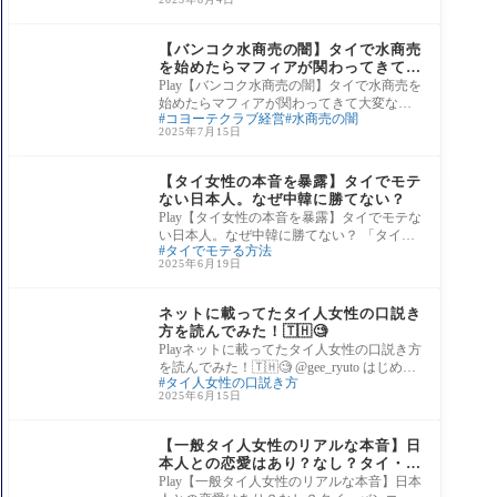
本
夜の仕事・水商売
【バンコク水商売の闇】タイで水商売
を始めたらマフィアが関わってきて大
変なことになった
Play【バンコク水商売の闇】タイで水商売を
始めたらマフィアが関わってきて大変なこ
コヨーテクラブ経営
水商売の闇
とになった 【バンコク水商売の闇】タイで
2025年7月15日
水商
タイ人との恋愛や結婚
【タイ女性の本音を暴露】タイでモテ
ない日本人。なぜ中韓に勝てない？
Play【タイ女性の本音を暴露】タイでモテな
い日本人。なぜ中韓に勝てない？ 「タイで
タイでモテる方法
は日本人が一番モテる」──そんな甘い幻想
2025年6月19日
を
タイ人との恋愛や結婚
ネットに載ってたタイ人女性の口説き
方を読んでみた！🇹🇭🧐
Playネットに載ってたタイ人女性の口説き方
を読んでみた！🇹🇭🧐 @gee_ryuto はじめま
タイ人女性の口説き方
して、ピムともうします 日本語を勉
2025年6月15日
日本と日本人への印象
を聞く
【一般タイ人女性のリアルな本音】日
本人との恋愛はあり？なし？タイ・バ
ンコクに住むタイ人女性にアンケー
Play【一般タイ人女性のリアルな本音】日本