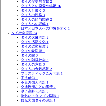
タイの歴史的背景
2
タイ人との恋愛や結婚
16
タイ人と働く
3
タイ人の性格
3
タイ人の給与関連
2
タイ人への誤解
1
日本と日本人への印象を聞く
1
タイ社会問題
34
タイの大麻問題
2
タイの汚職文化
1
タイの選挙制度
2
タイの銃問題
1
タイの闇
3
タイの階級社会
3
タイ人の意見
3
タイ人の金銭感覚
2
プラスティックごみ問題
1
不法就労
1
不良外国人問題
1
交通渋滞などの事情
2
少子高齢化問題
3
物乞い・タンブン問題
1
観光大国タイの課題
1