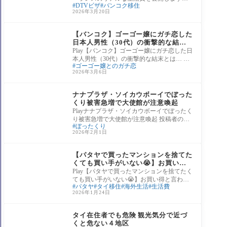
DTVビザ
バンコク移住
おすすめ動画 【自己紹介】20代でタイ移住
2026年3月20日
する
夜嬢との交際
【バンコク】ゴーゴー嬢にガチ恋した
日本人男性（30代）の衝撃的な結末
とは…
Play【バンコク】ゴーゴー嬢にガチ恋した日
本人男性（30代）の衝撃的な結末とは… 投
ゴーゴー嬢とのガチ恋
稿者のコメントや動画の個人的感想や評
2026年3月6日
価： 相
タイ夜遊び情報
ナナプラザ・ソイカウボーイでぼった
くり被害急増で大使館が注意喚起
Playナナプラザ・ソイカウボーイでぼったく
り被害急増で大使館が注意喚起 投稿者のコ
ぼったくり
メントや動画の個人的感想や評価： 在タイ
2026年2月1日
日本
タイ生活情報
【パタヤで買ったマンションを捨てた
くても買い手がいない😭】お買い得
と言われが実は嘘🤥だった😖早く売っ
Play【パタヤで買ったマンションを捨てたく
て現金が
ても買い手がいない😭】お買い得と言われ
パタヤ
タイ移住
海外生活
生活費
が実は嘘🤥だった😖早く売って現
2026年1月24日
タイ夜遊び情報
タイ在住者でも危険 観光気分で近づ
くと危ない４地区