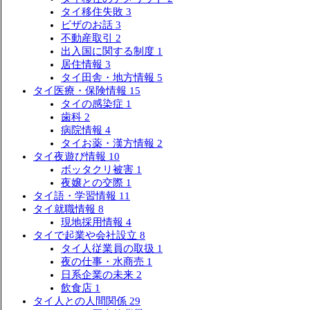
タイ移住失敗
3
ビザのお話
3
不動産取引
2
出入国に関する制度
1
居住情報
3
タイ田舎・地方情報
5
タイ医療・保険情報
15
タイの感染症
1
歯科
2
病院情報
4
タイお薬・漢方情報
2
タイ夜遊び情報
10
ボッタクリ被害
1
夜嬢との交際
1
タイ語・学習情報
11
タイ就職情報
8
現地採用情報
4
タイで起業や会社設立
8
タイ人従業員の取扱
1
夜の仕事・水商売
1
日系企業の未来
2
飲食店
1
タイ人との人間関係
29