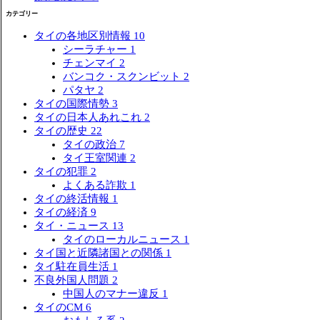
タイ北部
カテゴリー
タイ東北部（イサーン）
タイ南部
タイの各地区別情報
10
シーラチャー
1
チェンマイ
2
バンコク・スクンビット
2
パタヤ
2
タイの国際情勢
3
タイの日本人あれこれ
2
タイの歴史
22
タイの政治
7
タイ王室関連
2
タイの犯罪
2
よくある詐欺
1
タイの終活情報
1
タイの経済
9
タイ・ニュース
13
タイのローカルニュース
1
タイ国と近隣諸国との関係
1
タイ駐在員生活
1
不良外国人問題
2
中国人のマナー違反
1
タイのCM
6