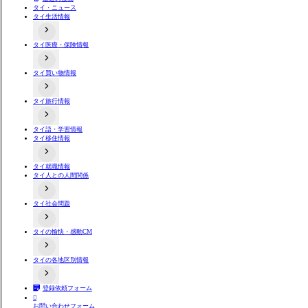
タイ・ニュース
タイ生活情報
タイ医療・保険情報
タイの事件あるある
タイのローカル食や料理
交通事故関連
不動産情報
タイ買い物情報
病院情報
タイにある日本料理店
歯科
店舗情報
タイお薬・漢方情報
タイ旅行情報
タイのコンビニ事情
タイ語・学習情報
出入国関連情報
タイ移住情報
タイ交通機関情報
タイ夜遊び情報
両替情報
よくある詐欺手口
タイ就職情報
居住情報
タイ人との人間関係
不動産取引
バンコクと近郊の地方情報
タイ田舎・地方情報
タイ社会問題
タイ人と日本人の価値観や文化の違い関連動画
タイ人との恋愛や結婚
タイ人への誤解
タイの愉快・感動CM
タイの選挙制度
プラスティックごみ問題
タイ人の意見
タイの各地区別情報
おもしろ系
感動系
登録依頼フォーム
タイ全域
バンコク

お問い合わせフォーム
タイ東部