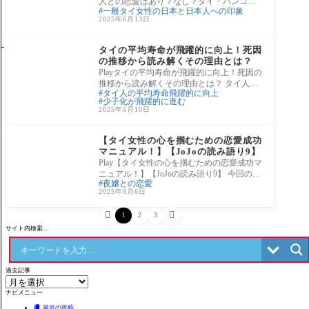
ト、前回とは違う答え？それと
人との恋愛はあり？なし？タイ・バンコク
一般タイ女性の日本と日本人への印象
も・・・
に住むタイ人女性にアンケート、前回とは
2025年6月13日
違う
タイ・ニュース
タイの平均寿命が飛躍的に向上！死因
の推移から読み解くその理由とは？
Playタイの平均寿命が飛躍的に向上！死因の
推移から読み解くその理由とは？ タイ人の
タイ人の平均寿命飛躍的に向上
平均寿命が過去20年で8歳も伸び、80歳に達
少子化が飛躍的に進む
しま
2025年5月10日
タイ人との恋愛や結婚
【タイ女性の心を掴むための恋愛成功
マニュアル！】【JoJoの読み語り9】
Play【タイ女性の心を掴むための恋愛成功マ
ニュアル！】【JoJoの読み語り9】 今回の動
夜嬢との恋愛
画は日本人男性とタイ人女性の恋愛の難し
2025年3月6日
さを


1
2
3
サイト内検索...
過去記事
ナビメニュー
最近の投稿