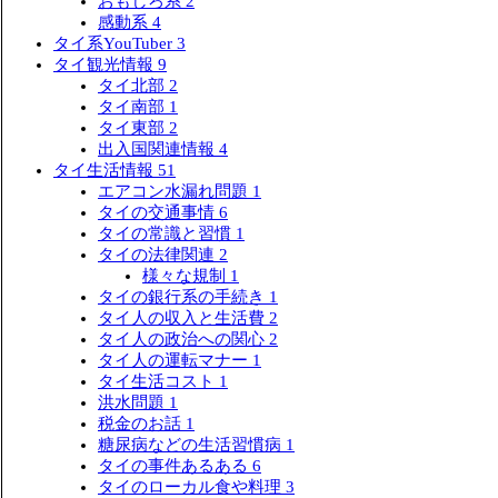
おもしろ系
2
感動系
4
タイ系YouTuber
3
タイ観光情報
9
タイ北部
2
タイ南部
1
タイ東部
2
出入国関連情報
4
タイ生活情報
51
エアコン水漏れ問題
1
タイの交通事情
6
タイの常識と習慣
1
タイの法律関連
2
様々な規制
1
タイの銀行系の手続き
1
タイ人の収入と生活費
2
タイ人の政治への関心
2
タイ人の運転マナー
1
タイ生活コスト
1
洪水問題
1
税金のお話
1
糖尿病などの生活習慣病
1
タイの事件あるある
6
タイのローカル食や料理
3