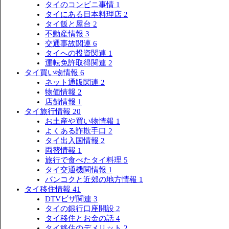
タイのコンビニ事情
1
タイにある日本料理店
2
タイ飯と屋台
2
不動産情報
3
交通事故関連
6
タイへの投資関連
1
運転免許取得関連
2
タイ買い物情報
6
ネット通販関連
2
物価情報
2
店舗情報
1
タイ旅行情報
20
お土産や買い物情報
1
よくある詐欺手口
2
タイ出入国情報
2
両替情報
1
旅行で食べたタイ料理
5
タイ交通機関情報
1
バンコクと近郊の地方情報
1
タイ移住情報
41
DTVビザ関連
3
タイの銀行口座開設
2
タイ移住とお金の話
4
タイ移住のデメリット
2