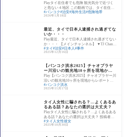
Playタイ在住者でも危険 観光気分で近づく
と危ない４地区 この動画では、タイ在住者
バンコク
治安
海外生活
危険地帯
であっても観光気分で安易に近づくべきで
2026年1月18日
はない
タイの日本人あれこれ
最近、タイで日本人逮捕され過ぎてな
いか・・・
Play最近、タイで日本人逮捕され過ぎてない
か・・・ 【メインチャンネル】 ▼TJ Channe
タイ
治安
日本人
事件
l Thailand /@tjchannelthailand ▼Piggy Channel /
2025年12月16日
@pglifeinthailand
タイ生活情報
【バンコク洪水2025】チャオプラヤ
ー川沿いの観光地10ヶ所を現地から
レポート！
Play【バンコク洪水2025】チャオプラヤー川
沿いの観光地10ヶ所を現地からレポート！
バンコク洪水
今年は、2011年以来といわれる規模の洪水
2025年11月17日
が懸念さ
タイ人との恋愛や結婚
タイ人女性に騙される？…よくあるあ
るある話？あなたの選択は大丈夫？
Playタイ人女性に騙される？…よくあるある
ある話？あなたの選択は大丈夫？ 投稿者の
タイ人女性彼女
コメントや動画の個人的感想や評価： いく
2025年10月30日
ら純
タイの事件あるある