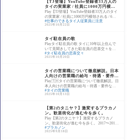
【TJ登場】YouTube登録者33万人の
タイの実業家 / 社員に1000万円横領
される / 6年付き合った彼女に振られ
Play【TJ登場】YouTube登録者33万人のタイ
る
の実業家 / 社員に1000万円横領される / 6年
仕事のできるタイ人従業員に注意
付き合った彼女に振られる 運営者プロフィ
2025年10月22日
ール：高校
タイ駐在員生活
タイ駐在員の歌
Playタイ駐在員の歌 タイに10年以上住んで
いて見聞きしてきた駐在員の悲喜交々をフ
タイ駐在員の悲喜交々
ルAIでMVにしてみたらどうなる？というの
2025年10月20日
を試して
現地採用情報
タイの営業職について徹底解説。日本
人向けの営業職の給与・待遇・要件な
どを解説しております。
Play🇹🇭タイの営業職について徹底解説。日
本人向けの営業職の給与・待遇・要件など
タイの営業職
を解説しております。 タイの営業職に
2025年10月13日
タイの歴史
【第2のタニヤ？】激変するプラカノ
ン。歓楽街化が進む今を歩く。
Play【第2のタニヤ？】激変するプラカノ
ン。歓楽街化が進む今を歩く。 2017〜2019
プラカノン
年の2年間暮らしたプラカノンを、6年ぶり
2025年9月18日
に夕暮れ散
タイの歴史