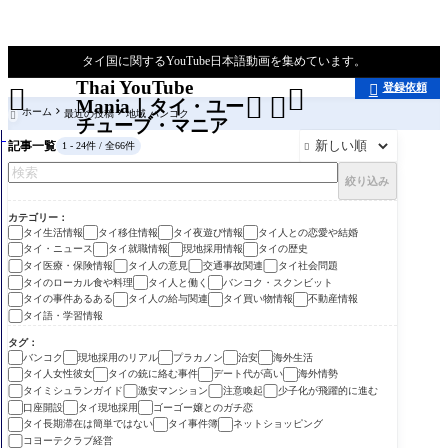
タイ国に関するYouTube日本語動画を集めています。
Thai YouTube
登録依頼





Mania｜タイ・ユー
ホーム
最近の投稿
地域 バンコク

チューブ・マニア
記事一覧
1 - 24件 / 全66件

絞り込み
カテゴリー
タイ生活情報
タイ移住情報
タイ夜遊び情報
タイ人との恋愛や結婚
タイ・ニュース
タイ就職情報
現地採用情報
タイの歴史
タイ医療・保険情報
タイ人の意見
交通事故関連
タイ社会問題
タイのローカル食や料理
タイ人と働く
バンコク・スクンビット
タイの事件あるある
タイ人の給与関連
タイ買い物情報
不動産情報
タイ語・学習情報
タグ
バンコク
現地採用のリアル
プラカノン
治安
海外生活
タイ人女性彼女
タイの銃に絡む事件
デート代が高い
海外情勢
タイミシュランガイド
激安マンション
注意喚起
少子化が飛躍的に進む
口座開設
タイ現地採用
ゴーゴー嬢とのガチ恋
タイ長期滞在は簡単ではない
タイ事件簿
ネットショッピング
コヨーテクラブ経営