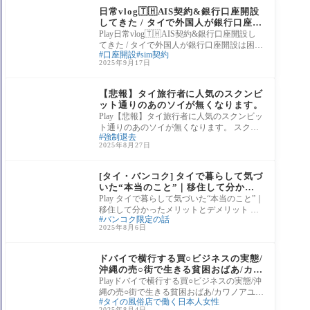
日常vlog🇹🇭AIS契約&銀行口座開設
してきた / タイで外国人が銀行口座開
設は困難！？ |海外生活ブログ タイ
Play日常vlog🇹🇭AIS契約&銀行口座開設し
生活 バンコク 海外旅行 バンコク銀行
てきた / タイで外国人が銀行口座開設は困
口座開設
sim契約
AIS
難！？ |海外生活ブログ タイ生活 バン
2025年9月17日
タイの歴史
【悲報】タイ旅行者に人気のスクンビ
ット通りのあのソイが無くなります。
Play【悲報】タイ旅行者に人気のスクンビッ
ト通りのあのソイが無くなります。 スクン
強制退去
ビット24/1の右側は店舗の閉鎖が続いている
2025年8月27日
ので
タイ生活情報
[タイ・バンコク] タイで暮らして気づ
いた“本当のこと”｜移住して分かっ
たメリットとデメリット
Play タイで暮らして気づいた“本当のこと”｜
移住して分かったメリットとデメリット 💛P
バンコク限定の話
adthai Girls Instagram ▶ /padthai_girls 
2025年8月6日
不法就労
ドバイで横行する買○ビジネスの実態/
沖縄の売○街で生きる貧困おばあ/カワ
ノアユミ
Playドバイで横行する買○ビジネスの実態/沖
縄の売○街で生きる貧困おばあ/カワノアユミ
タイの風俗店で働く日本人女性
目次00:00 OP 00:37 香港キャバクラで働く日
2025年8月4日