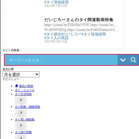
タイ現地採用
生、将来についてはみんな悩んでいると思
2023年7月12日
いますǹ
タイ系YouTuber
だいじろーさんのタイ関連動画特集
https://youtu.be/DJhJ8zeVPJE https://youtu.be/_
W-tDfWOD2g https://youtu.be/Ft463Otmuv4 http
タイ移住
だいじろー
タイ現地採用
s://youtu.be/aYXndBXPXkw https://youtu.be/3W
タイ人の英語
UuaW0gDjw https://youtu.be/RrntmWVMFuY ht
2023年3月21日
tps:
サイト内検索...
過去記事
ナビメニュー
最近の投稿
タイ・ニュース
タイ生活情報
タイ医療・保険情報
タイの事件あるある
タイのローカル食や料理
交通事故関連
不動産情報
タイ買い物情報
病院情報
タイにある日本料理店
歯科
店舗情報
タイお薬・漢方情報
タイ旅行情報
タイのコンビニ事情