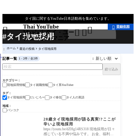
タイ国に関するYouTube日本語動画を集めています。
Thai YouTube
登録依頼





Mania｜タイ・ユー
#タイ現地採用
チューブ・マニア
ホーム
最近の投稿
タイ現地採用

記事一覧
1 - 2件 / 全2件

絞り込み
カテゴリー
現地採用情報
タイ就職情報
タイ系YouTuber
タグ
タイ現地採用
だいじろー
タイ移住
タイ人の英語
地域
バンコク
タイ就職情報
28歳タイ現地採用が語る真実!?ここが
辛いよ現地採用
https://youtu.be/dZHg14RS318 現地採用が日々
感じている不満や悩みです。 お金、福利厚