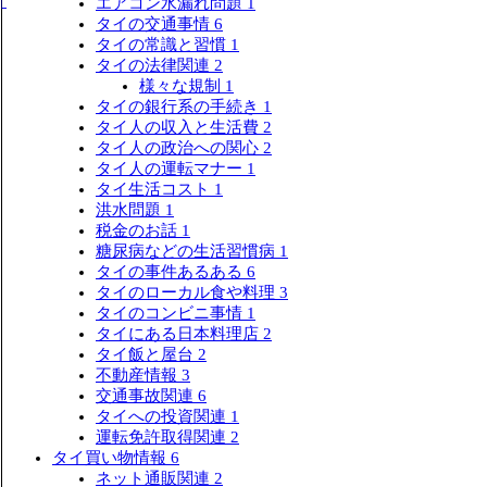
エアコン水漏れ問題
1
タイの交通事情
6
タイの常識と習慣
1
タイの法律関連
2
様々な規制
1
タイの銀行系の手続き
1
タイ人の収入と生活費
2
タイ人の政治への関心
2
タイ人の運転マナー
1
タイ生活コスト
1
洪水問題
1
税金のお話
1
糖尿病などの生活習慣病
1
タイの事件あるある
6
タイのローカル食や料理
3
タイのコンビニ事情
1
タイにある日本料理店
2
タイ飯と屋台
2
不動産情報
3
交通事故関連
6
タイへの投資関連
1
運転免許取得関連
2
タイ買い物情報
6
ネット通販関連
2