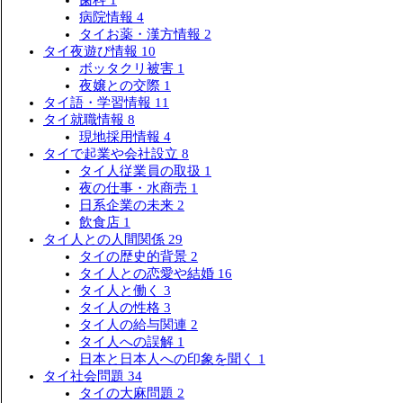
歯科
1
病院情報
4
タイお薬・漢方情報
2
タイ夜遊び情報
10
ボッタクリ被害
1
夜嬢との交際
1
タイ語・学習情報
11
タイ就職情報
8
現地採用情報
4
タイで起業や会社設立
8
タイ人従業員の取扱
1
夜の仕事・水商売
1
日系企業の未来
2
飲食店
1
タイ人との人間関係
29
タイの歴史的背景
2
タイ人との恋愛や結婚
16
タイ人と働く
3
タイ人の性格
3
タイ人の給与関連
2
タイ人への誤解
1
日本と日本人への印象を聞く
1
タイ社会問題
34
タイの大麻問題
2