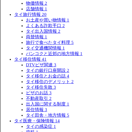
物価情報
2
店舗情報
1
タイ旅行情報
20
お土産や買い物情報
1
よくある詐欺手口
2
タイ出入国情報
2
両替情報
1
旅行で食べたタイ料理
5
タイ交通機関情報
1
バンコクと近郊の地方情報
1
タイ移住情報
41
DTVビザ関連
3
タイの銀行口座開設
2
タイ移住とお金の話
4
タイ移住のデメリット
2
タイ移住失敗
3
ビザのお話
3
不動産取引
2
出入国に関する制度
1
居住情報
3
タイ田舎・地方情報
5
タイ医療・保険情報
14
タイの感染症
1