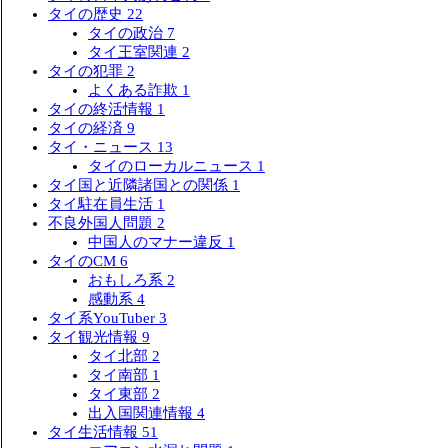
タイの歴史
22
タイの政治
7
タイ王室関連
2
タイの犯罪
2
よくある詐欺
1
タイの終活情報
1
タイの経済
9
タイ・ニュース
13
タイのローカルニュース
1
タイ国と近隣諸国との関係
1
タイ駐在員生活
1
不良外国人問題
2
中国人のマナー違反
1
タイのCM
6
おもしろ系
2
感動系
4
タイ系YouTuber
3
タイ観光情報
9
タイ北部
2
タイ南部
1
タイ東部
2
出入国関連情報
4
タイ生活情報
51