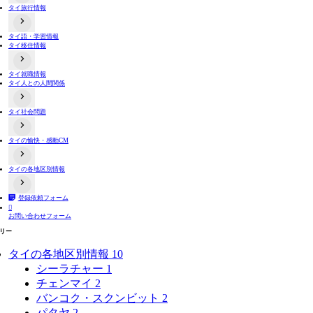
タイ旅行情報
タイのコンビニ事情
タイ語・学習情報
出入国関連情報
タイ移住情報
タイ交通機関情報
タイ夜遊び情報
両替情報
よくある詐欺手口
タイ就職情報
居住情報
タイ人との人間関係
不動産取引
バンコクと近郊の地方情報
タイ田舎・地方情報
タイ社会問題
タイ人と日本人の価値観や文化の違い関連動画
タイ人との恋愛や結婚
タイ人への誤解
タイの愉快・感動CM
タイの選挙制度
プラスティックごみ問題
タイ人の意見
タイの各地区別情報
おもしろ系
感動系
登録依頼フォーム
タイ全域
バンコク

お問い合わせフォーム
タイ東部
タイ北部
リー
タイ東北部（イサーン）
タイ南部
タイの各地区別情報
10
シーラチャー
1
チェンマイ
2
バンコク・スクンビット
2
パタヤ
2