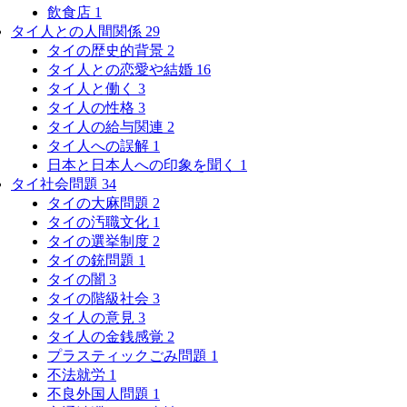
飲食店
1
タイ人との人間関係
29
タイの歴史的背景
2
タイ人との恋愛や結婚
16
タイ人と働く
3
タイ人の性格
3
タイ人の給与関連
2
タイ人への誤解
1
日本と日本人への印象を聞く
1
タイ社会問題
34
タイの大麻問題
2
タイの汚職文化
1
タイの選挙制度
2
タイの銃問題
1
タイの闇
3
タイの階級社会
3
タイ人の意見
3
タイ人の金銭感覚
2
プラスティックごみ問題
1
不法就労
1
不良外国人問題
1