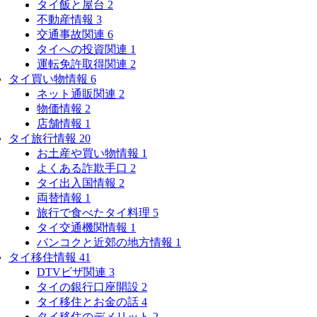
タイ飯と屋台
2
不動産情報
3
交通事故関連
6
タイへの投資関連
1
運転免許取得関連
2
タイ買い物情報
6
ネット通販関連
2
物価情報
2
店舗情報
1
タイ旅行情報
20
お土産や買い物情報
1
よくある詐欺手口
2
タイ出入国情報
2
両替情報
1
旅行で食べたタイ料理
5
タイ交通機関情報
1
バンコクと近郊の地方情報
1
タイ移住情報
41
DTVビザ関連
3
タイの銀行口座開設
2
タイ移住とお金の話
4
タイ移住のデメリット
2