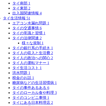
タイ南部
1
タイ東部
2
出入国関連情報
4
タイ生活情報
51
エアコン水漏れ問題
1
タイの交通事情
6
タイの常識と習慣
1
タイの法律関連
2
様々な規制
1
タイの銀行系の手続き
1
タイ人の収入と生活費
2
タイ人の政治への関心
2
タイ人の運転マナー
1
タイ生活コスト
1
洪水問題
1
税金のお話
1
糖尿病などの生活習慣病
1
タイの事件あるある
6
タイのローカル食や料理
3
タイのコンビニ事情
1
タイにある日本料理店
2