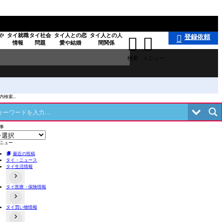
や
タイ就職
タイ社会
タイ人との恋
タイ人との人
登録依頼



情報
問題
愛や結婚
間関係
検索
メニュー
検索...
事
ニュー
最近の投稿
タイ・ニュース
タイ生活情報
タイ医療・保険情報
タイの事件あるある
タイのローカル食や料理
交通事故関連
不動産情報
タイ買い物情報
病院情報
タイにある日本料理店
歯科
店舗情報
タイお薬・漢方情報