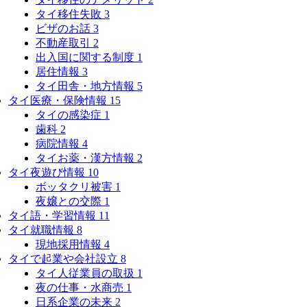
タイ移住失敗
3
ビザのお話
3
不動産取引
2
出入国に関する制度
1
居住情報
3
タイ田舎・地方情報
5
タイ医療・保険情報
15
タイの感染症
1
歯科
2
病院情報
4
タイお薬・漢方情報
2
タイ夜遊び情報
10
ボッタクリ被害
1
夜嬢との交際
1
タイ語・学習情報
11
タイ就職情報
8
現地採用情報
4
タイで起業や会社設立
8
タイ人従業員の取扱
1
夜の仕事・水商売
1
日系企業の未来
2