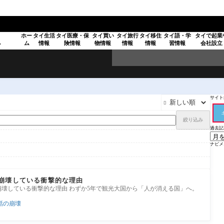
ホー
タイ生活
タイ医療・保
タイ買い
タイ旅行
タイ移住
タイ語・学
タイで起業
ム
情報
険情報
物情報
情報
情報
習情報
会社設立
ア
サイト内

絞り込み
過去記
ナビメ
崩壊している衝撃的な理由
に崩壊している衝撃的な理由 わずか5年で観光大国から「人が消える国」へ。
話の崩壊