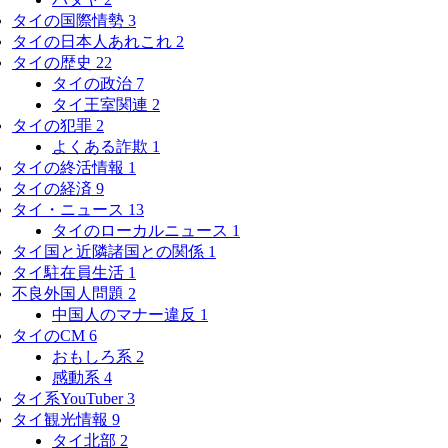
タイの国際情勢
3
タイの日本人あれこれ
2
タイの歴史
22
タイの政治
7
タイ王室関連
2
タイの犯罪
2
よくある詐欺
1
タイの終活情報
1
タイの経済
9
タイ・ニュース
13
タイのローカルニュース
1
タイ国と近隣諸国との関係
1
タイ駐在員生活
1
不良外国人問題
2
中国人のマナー違反
1
タイのCM
6
おもしろ系
2
感動系
4
タイ系YouTuber
3
タイ観光情報
9
タイ北部
2