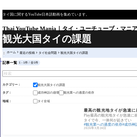
タイ国に関するYouTube日本語動画を集めています。
Thai YouTube Mania｜タイ・ユーチューブ・マニ
観光大国タイの課題
ホーム
最近の投稿
タイ社会問題
観光大国タイの課題

記事一覧
1 - 1件 / 全1件
カテゴリー
観光大国タイの課題
タグ
成功神話の崩壊
観光業への過度の依存
地域
タイ全域
観光大国タイの課題
最高の観光地タイが急速に
Play最高の観光地タイが急速
タイで今、一体何が起きてい
観光業への過度の依存
成功神
2026年3月24日