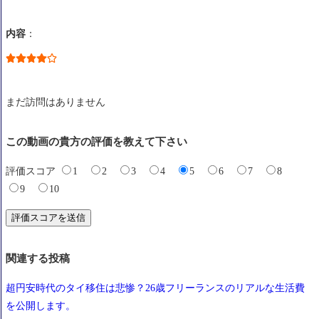
内容
：
まだ訪問はありません
この動画の貴方の評価を教えて下さい
評価スコア
1
2
3
4
5
6
7
8
9
10
関連する投稿
超円安時代のタイ移住は悲惨？26歳フリーランスのリアルな生活費
を公開します。