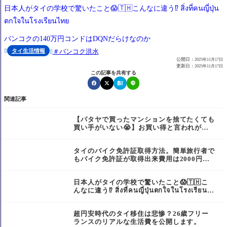
日本人がタイの学校で驚いたこと😱🇹🇭こんなに違う⁉︎ สิ่งที่คนญี่ปุ่น
ตกใจในโรงเรียนไทย
バンコクの140万円コンドはDQNだらけなのか
タイ生活情報
バンコク洪水


公開日：
2025年11月17日
更新日：
2025年11月17日
この記事を共有する
関連記事
【パタヤで買ったマンションを捨てたくても
買い手がいない😭】お買い得と言われが実
は嘘🤥だった😖早く売って現金が
タイのバイク免許証取得方法。簡単旅行者で
もバイク免許証が取得出来費用は2000円く
らい。
日本人がタイの学校で驚いたこと😱🇹🇭こ
んなに違う⁉︎ สิ่งที่คนญี่ปุ่นตกใจในโรงเรียนไ
ทย
超円安時代のタイ移住は悲惨？26歳フリー
ランスのリアルな生活費を公開します。