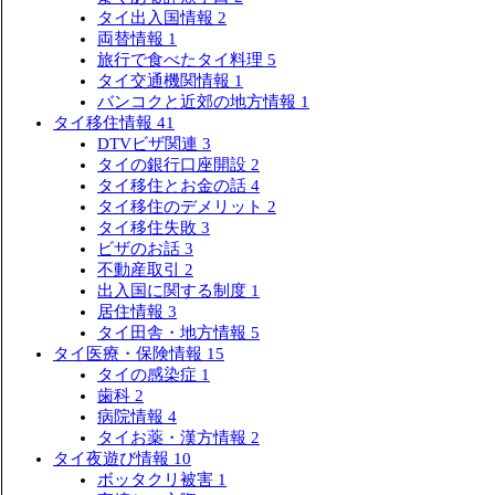
タイ出入国情報
2
両替情報
1
旅行で食べたタイ料理
5
タイ交通機関情報
1
バンコクと近郊の地方情報
1
タイ移住情報
41
DTVビザ関連
3
タイの銀行口座開設
2
タイ移住とお金の話
4
タイ移住のデメリット
2
タイ移住失敗
3
ビザのお話
3
不動産取引
2
出入国に関する制度
1
居住情報
3
タイ田舎・地方情報
5
タイ医療・保険情報
15
タイの感染症
1
歯科
2
病院情報
4
タイお薬・漢方情報
2
タイ夜遊び情報
10
ボッタクリ被害
1