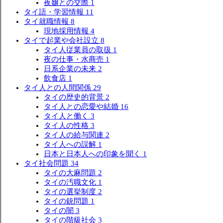
夜嬢との交際
1
タイ語・学習情報
11
タイ就職情報
8
現地採用情報
4
タイで起業や会社設立
8
タイ人従業員の取扱
1
夜の仕事・水商売
1
日系企業の未来
2
飲食店
1
タイ人との人間関係
29
タイの歴史的背景
2
タイ人との恋愛や結婚
16
タイ人と働く
3
タイ人の性格
3
タイ人の給与関連
2
タイ人への誤解
1
日本と日本人への印象を聞く
1
タイ社会問題
34
タイの大麻問題
2
タイの汚職文化
1
タイの選挙制度
2
タイの銃問題
1
タイの闇
3
タイの階級社会
3