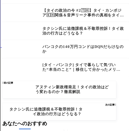
【タイの政治の今 #2🇹🇭】タイ・カンボジ
ア🇰🇭関係＆音声リーク事件の真相をタイ人
が解説！
タクシン氏に追徴課税＆不敬罪控訴！タイ政
治の行方はどうなる？
バンコクの140万円コンドはDQNだらけなの
か
[タイ・バンコク] タイで暮らして気づい
た“本当のこと”｜移住して分かったメリッ
トとデメリット

前の記事
アヌティン新政権発足！タイの政治はど
う変わるのか？徹底解説
次の記事

タクシン氏に追徴課税＆不敬罪控訴！タ
イ政治の行方はどうなる？
あなたへのおすすめ