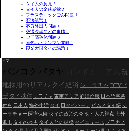
タイ人の意見
3
タイ人の金銭感覚
2
プラスティックごみ問題
1
不法就労
1
不良外国人問題
1
交通渋滞などの事情
2
少子高齢化問題
3
物乞い・タンブン問題
1
観光大国タイの課題
1
タブ
バンコク
パタヤ
コンドミニアム
現
地採用のリアル
タイ経済
シーラチャ
DTVビ
ザ
タイ移住
シラチャ
東南アジア
経済崩壊
日本語字幕
付き
日本人
海外生活
タイ
日タイハーフ
ピムとタイ語
シ
ーラチャー
医療保険
タイの政治の今
タイ人の視点
海外
進出
タイの歴史
タイ人との結婚
タイニュース
プラカノ
ン
タイ現地採用
入国拒否
だいじろー
ナーン県
よくある