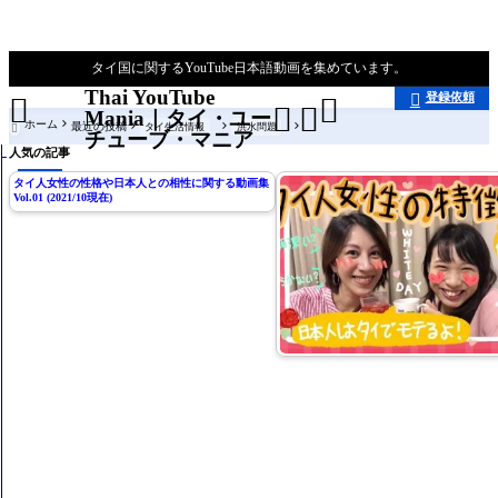
タイ国に関するYouTube日本語動画を集めています。
Thai YouTube
登録依頼





Mania｜タイ・ユー
ホーム
最近の投稿
タイ生活情報
洪水問題

チューブ・マニア
人気の記事
タイ人女性の性格や日本人との相性に関する動画集
Vol.01 (2021/10現在)