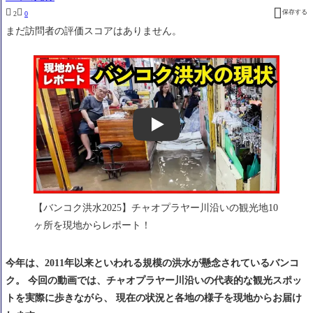



保存する
2
0
まだ訪問者の評価スコアはありません。
Play
【バンコク洪水2025】チャオプラヤー川沿いの観光地10
ヶ所を現地からレポート！
今年は、2011年以来といわれる規模の洪水が懸念されているバンコ
ク。 今回の動画では、チャオプラヤー川沿いの代表的な観光スポッ
トを実際に歩きながら、 現在の状況と各地の様子を現地からお届け