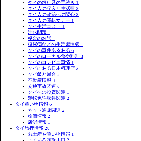
タイの銀行系の手続き
1
タイ人の収入と生活費
2
タイ人の政治への関心
2
タイ人の運転マナー
1
タイ生活コスト
1
洪水問題
1
税金のお話
1
糖尿病などの生活習慣病
1
タイの事件あるある
6
タイのローカル食や料理
3
タイのコンビニ事情
1
タイにある日本料理店
2
タイ飯と屋台
2
不動産情報
3
交通事故関連
6
タイへの投資関連
1
運転免許取得関連
2
タイ買い物情報
6
ネット通販関連
2
物価情報
2
店舗情報
1
タイ旅行情報
20
お土産や買い物情報
1
よくある詐欺手口
2