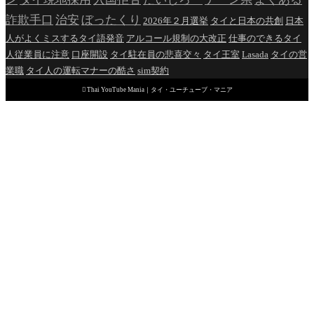
詐欺手口
治安
ぼったくり
2026年２月選挙
タイと日本の共創
日本
人がよくミスするタイ語発音
アルコール規制の大改正
仕事のできるタイ
人従業員に注意
口座開設
タイ駐在員の悲喜交々
タイ王室
Lasada
タイの営
業職
タイ人の運転マナーの酷さ
sim契約

Thai YouTube Mania｜タイ・ユーチューブ・マニア