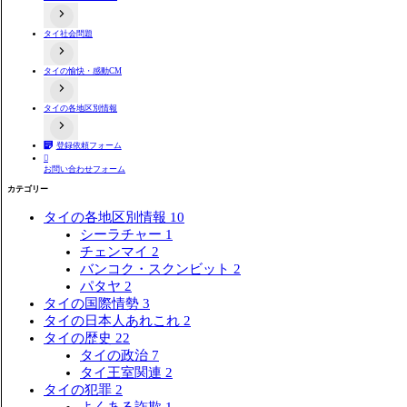
バンコクと近郊の地方情報
タイ田舎・地方情報
タイ社会問題
タイ人と日本人の価値観や文化の違い関連動画
タイ人との恋愛や結婚
タイ人への誤解
タイの愉快・感動CM
タイの選挙制度
プラスティックごみ問題
タイ人の意見
タイの各地区別情報
おもしろ系
感動系
登録依頼フォーム
タイ全域
バンコク

お問い合わせフォーム
タイ東部
タイ北部
カテゴリー
タイ東北部（イサーン）
タイ南部
タイの各地区別情報
10
シーラチャー
1
チェンマイ
2
バンコク・スクンビット
2
パタヤ
2
タイの国際情勢
3
タイの日本人あれこれ
2
タイの歴史
22
タイの政治
7
タイ王室関連
2
タイの犯罪
2
よくある詐欺
1