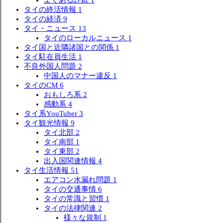
タイの終活情報
1
タイの経済
9
タイ・ニュース
13
タイのローカルニュース
1
タイ国と近隣諸国との関係
1
タイ駐在員生活
1
不良外国人問題
2
中国人のマナー違反
1
タイのCM
6
おもしろ系
2
感動系
4
タイ系YouTuber
3
タイ観光情報
9
タイ北部
2
タイ南部
1
タイ東部
2
出入国関連情報
4
タイ生活情報
51
エアコン水漏れ問題
1
タイの交通事情
6
タイの常識と習慣
1
タイの法律関連
2
様々な規制
1